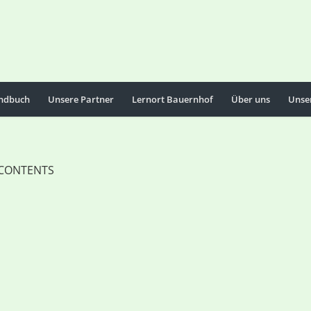
ndbuch
Unsere Partner
Lernort Bauernhof
Über uns
Unse
CONTENTS