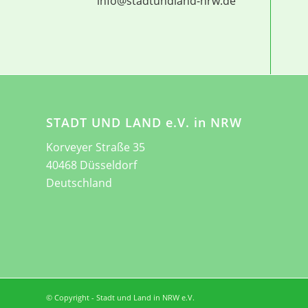
info@stadtundland-nrw.de
STADT UND LAND e.V. in NRW
Korveyer Straße 35
40468 Düsseldorf
Deutschland
© Copyright - Stadt und Land in NRW e.V.