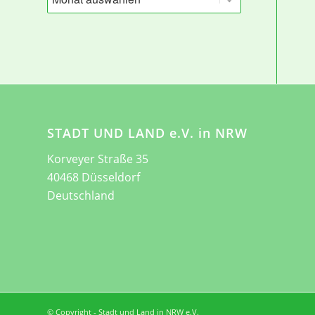
STADT UND LAND e.V. in NRW
Korveyer Straße 35
40468 Düsseldorf
Deutschland
© Copyright - Stadt und Land in NRW e.V.