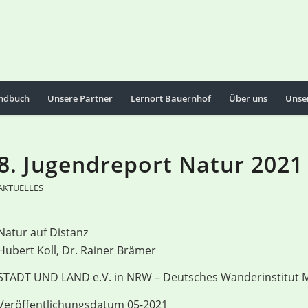
ndbuch
Unsere Partner
Lernort Bauernhof
Über uns
Unse
8. Jugendreport Natur 2021
AKTUELLES
Natur auf Distanz
Hubert Koll, Dr. Rainer Brämer
STADT UND LAND e.V. in NRW – Deutsches Wanderinstitut Ma
Veröffentlichungsdatum 05-2021